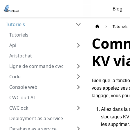
Blog
Tutoriels
Tutoriels
Tutoriels
Comm
Api
KV vi
Aristochat
Ligne de commande cwc
Code
Bien que la fonctio
Console web
vous appelez ses s
langage, vous pouv
CWCloud AI
CWClock
Allez dans la
stockages KV 
Deployment as a Service
les supprimer.
Database as a service