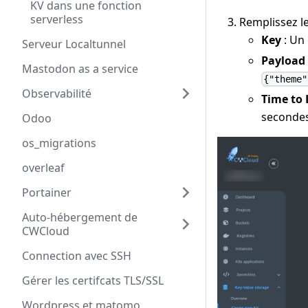
KV dans une fonction
serverless
Remplissez le
Key
: Un 
Serveur Localtunnel
Payload
Mastodon as a service
{"theme"
Observabilité
Time to 
secondes
Odoo
os_migrations
overleaf
Portainer
Auto-hébergement de
CWCloud
Connection avec SSH
Gérer les certifcats TLS/SSL
Wordpress et matomo