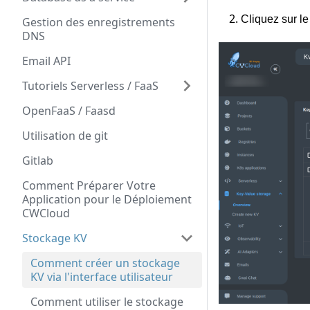
Cliquez sur l
Gestion des enregistrements
DNS
Email API
Tutoriels Serverless / FaaS
OpenFaaS / Faasd
Utilisation de git
Gitlab
Comment Préparer Votre
Application pour le Déploiement
CWCloud
Stockage KV
Comment créer un stockage
KV via l'interface utilisateur
Comment utiliser le stockage