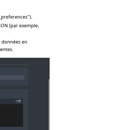
_preferences").
JSON (par exemple,
es données en
entes.